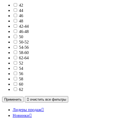
42
44
46
48
42-44
46-48
50
50-52
54-56
58-60
62-64
52
54
56
58
60
62
Применить

очистить
все фильтры
Лидеры продаж

Новинки
