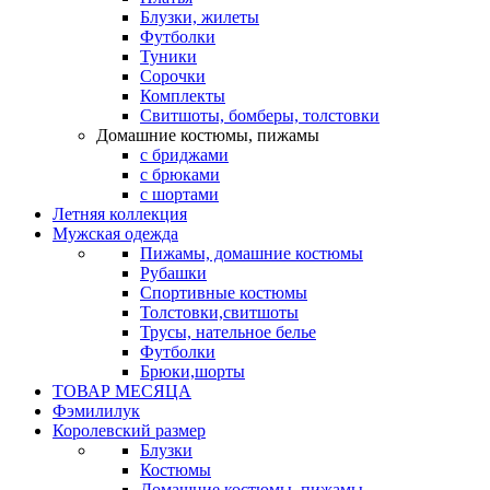
Блузки, жилеты
Футболки
Туники
Сорочки
Комплекты
Свитшоты, бомберы, толстовки
Домашние костюмы, пижамы
с бриджами
с брюками
с шортами
Летняя коллекция
Мужская одежда
Пижамы, домашние костюмы
Рубашки
Спортивные костюмы
Толстовки,свитшоты
Трусы, нательное белье
Футболки
Брюки,шорты
ТОВАР МЕСЯЦА
Фэмилилук
Королевский размер
Блузки
Костюмы
Домашние костюмы, пижамы