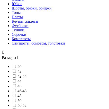
Юбки
Шорты, брюки, бриджи
Топы
Платья
Блузки, жилеты
Футболки
Туники
Сорочки
Комплекты
Свитшоты, бомберы, толстовки

Размеры

40
42
42-44
44
46
46-48
48
50
50-52