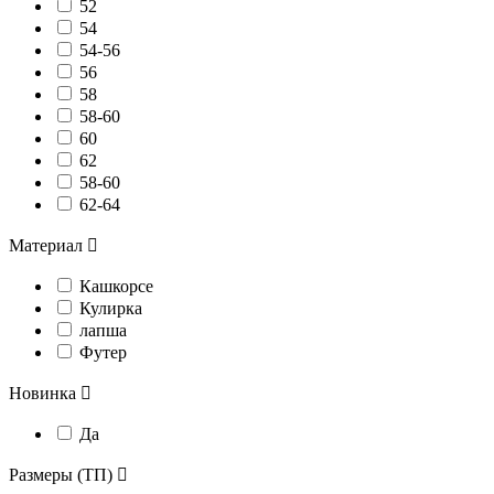
52
54
54-56
56
58
58-60
60
62
58-60
62-64
Материал

Кашкорсе
Кулирка
лапша
Футер
Новинка

Да
Размеры (ТП)
