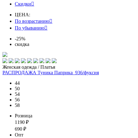
Скидки

ЦЕНА:
По возрастанию

По убыванию

-25%
скидка
Женская одежда / Платья
РАСПРОДАЖА Туника Паприка_936/фуксия
44
50
54
56
58
Розница
1190
₽
690
₽
Опт