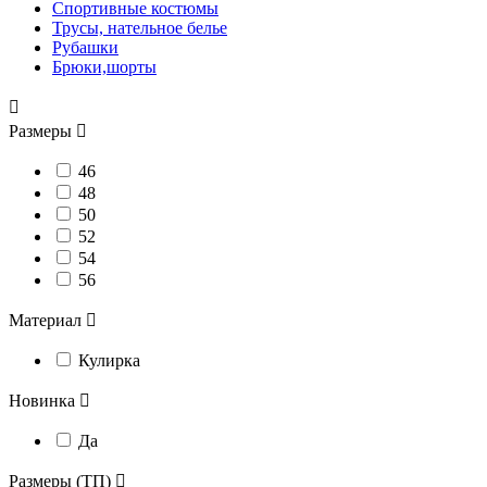
Спортивные костюмы
Трусы, нательное белье
Рубашки
Брюки,шорты

Размеры

46
48
50
52
54
56
Материал

Кулирка
Новинка

Да
Размеры (ТП)
