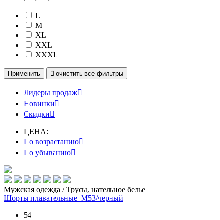
L
M
XL
XXL
XXXL
Применить

очистить
все фильтры
Лидеры продаж

Новинки

Скидки

ЦЕНА:
По возрастанию

По убыванию

Мужская одежда / Трусы, нательное белье
Шорты плавательные_М53/черный
54