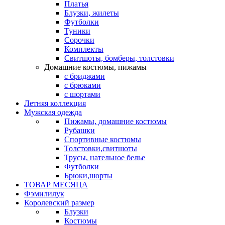
Платья
Блузки, жилеты
Футболки
Туники
Сорочки
Комплекты
Свитшоты, бомберы, толстовки
Домашние костюмы, пижамы
с бриджами
с брюками
с шортами
Летняя коллекция
Мужская одежда
Пижамы, домашние костюмы
Рубашки
Спортивные костюмы
Толстовки,свитшоты
Трусы, нательное белье
Футболки
Брюки,шорты
ТОВАР МЕСЯЦА
Фэмилилук
Королевский размер
Блузки
Костюмы