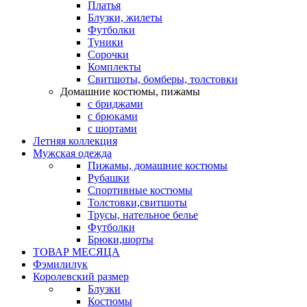
Платья
Блузки, жилеты
Футболки
Туники
Сорочки
Комплекты
Свитшоты, бомберы, толстовки
Домашние костюмы, пижамы
с бриджами
с брюками
с шортами
Летняя коллекция
Мужская одежда
Пижамы, домашние костюмы
Рубашки
Спортивные костюмы
Толстовки,свитшоты
Трусы, нательное белье
Футболки
Брюки,шорты
ТОВАР МЕСЯЦА
Фэмилилук
Королевский размер
Блузки
Костюмы