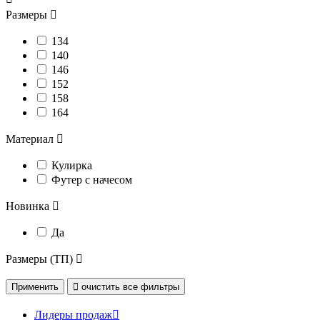
Размеры

134
140
146
152
158
164
Материал

Кулирка
Футер с начесом
Новинка

Да
Размеры (ТП)

Применить

очистить
все фильтры
Лидеры продаж
