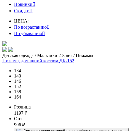
Новинки

Скидки

ЦЕНА:
По возрастанию

По убыванию

Детская одежда / Мальчики 2-8 лет / Пижамы
Пижама, домашний костюм ДК-152
134
140
146
152
158
164
Розница
1197
₽
Опт
906
₽