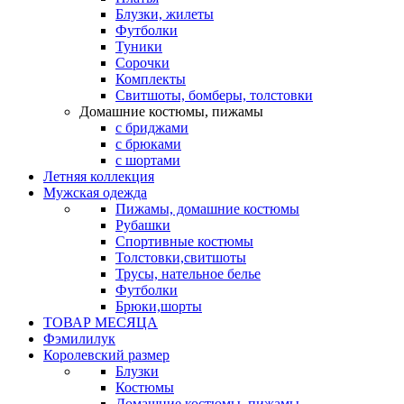
Блузки, жилеты
Футболки
Туники
Сорочки
Комплекты
Свитшоты, бомберы, толстовки
Домашние костюмы, пижамы
с бриджами
с брюками
с шортами
Летняя коллекция
Мужская одежда
Пижамы, домашние костюмы
Рубашки
Спортивные костюмы
Толстовки,свитшоты
Трусы, нательное белье
Футболки
Брюки,шорты
ТОВАР МЕСЯЦА
Фэмилилук
Королевский размер
Блузки
Костюмы
Домашние костюмы, пижамы