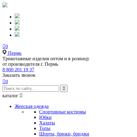

0
Пермь
Tрикотажные изделия оптом и в розницу
от производителя г. Пермь
8 800 201 19 37
Заказать звонок

0

каталог

Женская одежда
Спортивные костюмы
Юбки
Халаты
Топы
Шорты, брюки, бриджи