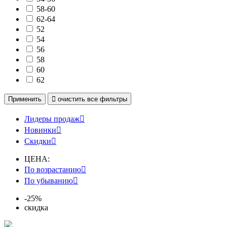
58-60
62-64
52
54
56
58
60
62
Применить

очистить
все фильтры
Лидеры продаж

Новинки

Скидки

ЦЕНА:
По возрастанию

По убыванию

-25%
скидка