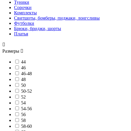
Туники
Сорочки
Комплекты
Свитшоты, бомберы, пиджаки, лонгсливы
Футболки
Брюки, бриджи, шорты
Платья

Размеры

44
46
46-48
48
50
50-52
52
54
54-56
56
58
58-60