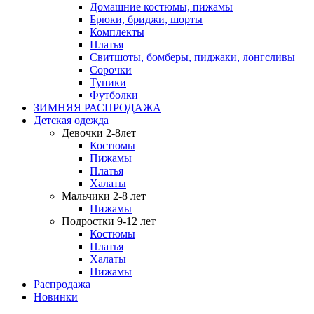
Домашние костюмы, пижамы
Брюки, бриджи, шорты
Комплекты
Платья
Свитшоты, бомберы, пиджаки, лонгсливы
Сорочки
Туники
Футболки
ЗИМНЯЯ РАСПРОДАЖА
Детская одежда
Девочки 2-8лет
Костюмы
Пижамы
Платья
Халаты
Мальчики 2-8 лет
Пижамы
Подростки 9-12 лет
Костюмы
Платья
Халаты
Пижамы
Распродажа
Новинки