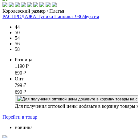
Королевский размер / Платья
РАСПРОДАЖА Туника Паприка_936/фуксия
44
50
54
56
58
Розница
1190
₽
690
₽
Опт
799
₽
690
₽
Для получения оптовой цены добавьте в корзину товары 
Перейти
в товар
новинка