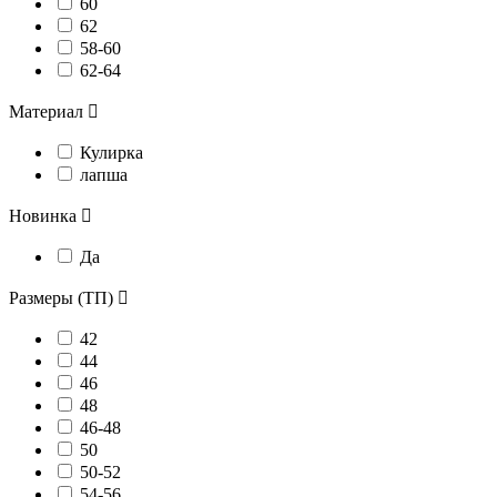
60
62
58-60
62-64
Материал

Кулирка
лапша
Новинка

Да
Размеры (ТП)

42
44
46
48
46-48
50
50-52
54-56