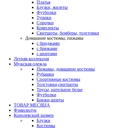
Платья
Блузки, жилеты
Футболки
Туники
Сорочки
Комплекты
Свитшоты, бомберы, толстовки
Домашние костюмы, пижамы
с бриджами
с брюками
с шортами
Летняя коллекция
Мужская одежда
Пижамы, домашние костюмы
Рубашки
Спортивные костюмы
Толстовки,свитшоты
Трусы, нательное белье
Футболки
Брюки,шорты
ТОВАР МЕСЯЦА
Фэмилилук
Королевский размер
Блузки
Костюмы