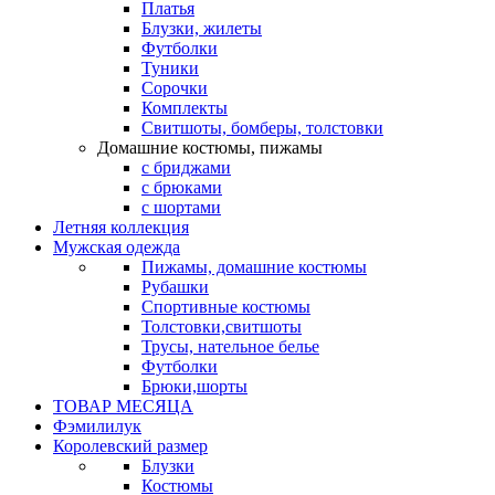
Платья
Блузки, жилеты
Футболки
Туники
Сорочки
Комплекты
Свитшоты, бомберы, толстовки
Домашние костюмы, пижамы
с бриджами
с брюками
с шортами
Летняя коллекция
Мужская одежда
Пижамы, домашние костюмы
Рубашки
Спортивные костюмы
Толстовки,свитшоты
Трусы, нательное белье
Футболки
Брюки,шорты
ТОВАР МЕСЯЦА
Фэмилилук
Королевский размер
Блузки
Костюмы