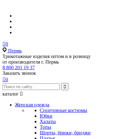

0
Пермь
Tрикотажные изделия оптом и в розницу
от производителя г. Пермь
8 800 201 19 37
Заказать звонок

0

каталог

Женская одежда
Спортивные костюмы
Юбки
Халаты
Топы
Шорты, брюки, бриджи
Платья