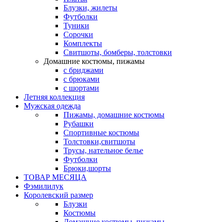
Блузки, жилеты
Футболки
Туники
Сорочки
Комплекты
Свитшоты, бомберы, толстовки
Домашние костюмы, пижамы
с бриджами
с брюками
с шортами
Летняя коллекция
Мужская одежда
Пижамы, домашние костюмы
Рубашки
Спортивные костюмы
Толстовки,свитшоты
Трусы, нательное белье
Футболки
Брюки,шорты
ТОВАР МЕСЯЦА
Фэмилилук
Королевский размер
Блузки
Костюмы
Домашние костюмы, пижамы