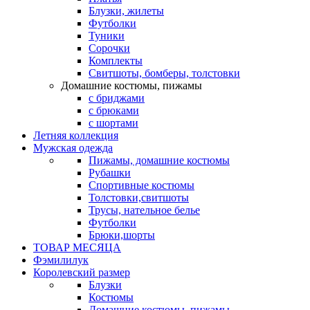
Блузки, жилеты
Футболки
Туники
Сорочки
Комплекты
Свитшоты, бомберы, толстовки
Домашние костюмы, пижамы
с бриджами
с брюками
с шортами
Летняя коллекция
Мужская одежда
Пижамы, домашние костюмы
Рубашки
Спортивные костюмы
Толстовки,свитшоты
Трусы, нательное белье
Футболки
Брюки,шорты
ТОВАР МЕСЯЦА
Фэмилилук
Королевский размер
Блузки
Костюмы
Домашние костюмы, пижамы