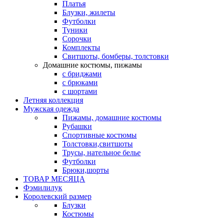
Платья
Блузки, жилеты
Футболки
Туники
Сорочки
Комплекты
Свитшоты, бомберы, толстовки
Домашние костюмы, пижамы
с бриджами
с брюками
с шортами
Летняя коллекция
Мужская одежда
Пижамы, домашние костюмы
Рубашки
Спортивные костюмы
Толстовки,свитшоты
Трусы, нательное белье
Футболки
Брюки,шорты
ТОВАР МЕСЯЦА
Фэмилилук
Королевский размер
Блузки
Костюмы