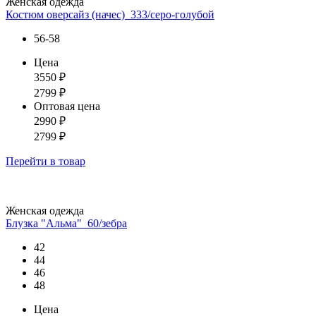
Женская одежда
Костюм оверсайз (начес)_333/серо-голубой
56-58
Цена
3550
₽
2799
₽
Оптовая цена
2990
₽
2799
₽
Перейти
в товар
Женская одежда
Блузка "Альма"_60/зебра
42
44
46
48
Цена