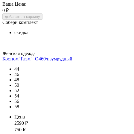
Ваша Цена:
0
₽
добавить в корзину
Собери комплект
скидка
Женская одежда
Костюм"Глэм"_О460/изумрудный
44
46
48
50
52
54
56
58
Цена
2590
₽
750
₽