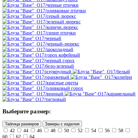
Выберите размер:
Таблица размеров
Замеры с изделия
42
44
46
48
50
52
54
56
58
60
62
64