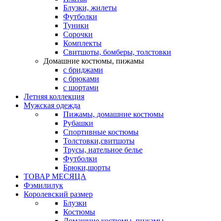
Блузки, жилеты
Футболки
Туники
Сорочки
Комплекты
Свитшоты, бомберы, толстовки
Домашние костюмы, пижамы
с бриджами
с брюками
с шортами
Летняя коллекция
Мужская одежда
Пижамы, домашние костюмы
Рубашки
Спортивные костюмы
Толстовки,свитшоты
Трусы, нательное белье
Футболки
Брюки,шорты
ТОВАР МЕСЯЦА
Фэмилилук
Королевский размер
Блузки
Костюмы
Домашние костюмы, пижамы