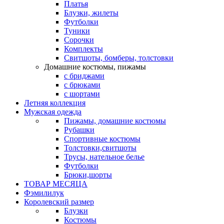
Платья
Блузки, жилеты
Футболки
Туники
Сорочки
Комплекты
Свитшоты, бомберы, толстовки
Домашние костюмы, пижамы
с бриджами
с брюками
с шортами
Летняя коллекция
Мужская одежда
Пижамы, домашние костюмы
Рубашки
Спортивные костюмы
Толстовки,свитшоты
Трусы, нательное белье
Футболки
Брюки,шорты
ТОВАР МЕСЯЦА
Фэмилилук
Королевский размер
Блузки
Костюмы