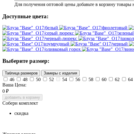
Для получения оптовой цены добавьте в корзину товары 
Доступные цвета:
Выберите размер:
Таблица размеров
Замеры с изделия
46
48
50
52
54
56
58
60
62
64
Ваша Цена:
0
₽
добавить в корзину
Собери комплект
скидка