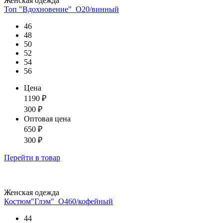
Женская одежда
Топ "Вдохновение"_О20/винный
46
48
50
52
54
56
Цена
1190
₽
300
₽
Оптовая цена
650
₽
300
₽
Перейти
в товар
Женская одежда
Костюм"Глэм"_О460/кофейный
44