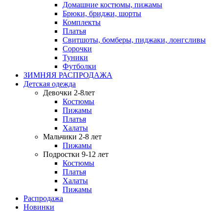
Домашние костюмы, пижамы
Брюки, бриджи, шорты
Комплекты
Платья
Свитшоты, бомберы, пиджаки, лонгсливы
Сорочки
Туники
Футболки
ЗИМНЯЯ РАСПРОДАЖА
Детская одежда
Девочки 2-8лет
Костюмы
Пижамы
Платья
Халаты
Мальчики 2-8 лет
Пижамы
Подростки 9-12 лет
Костюмы
Платья
Халаты
Пижамы
Распродажа
Новинки