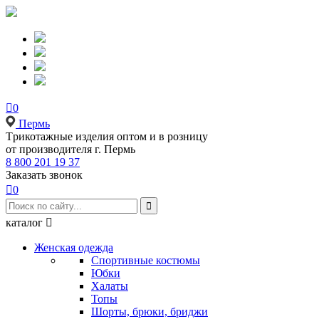

0
Пермь
Tрикотажные изделия оптом и в розницу
от производителя г. Пермь
8 800 201 19 37
Заказать звонок

0

каталог

Женская одежда
Спортивные костюмы
Юбки
Халаты
Топы
Шорты, брюки, бриджи