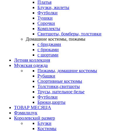
Платья
Блузки, жилеты
Футболки
Туники
Сорочки
Комплекты
Свитшоты, бомберы, толстовки
Домашние костюмы, пижамы
с бриджами
с брюками
с шортами
Летняя коллекция
Мужская одежда
Пижамы, домашние костюмы
Рубашки
Спортивные костюмы
Толстовки,свитшоты
Трусы, нательное белье
Футболки
Брюки,шорты
ТОВАР МЕСЯЦА
Фэмилилук
Королевский размер
Блузки
Костюмы