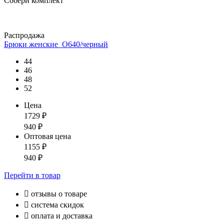
Собери комплект
Распродажа
Брюки женские_О640/черный
44
46
48
52
Цена
1729
₽
940
₽
Оптовая цена
1155
₽
940
₽
Перейти
в товар

отзывы о товаре

система скидок

оплата и доставка