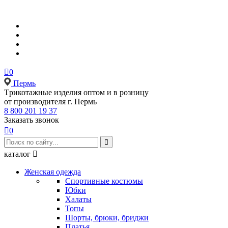

0
Пермь
Tрикотажные изделия оптом и в розницу
от производителя г. Пермь
8 800 201 19 37
Заказать звонок

0

каталог

Женская одежда
Спортивные костюмы
Юбки
Халаты
Топы
Шорты, брюки, бриджи
Платья