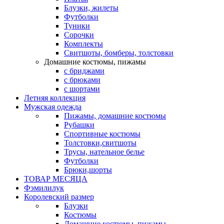
Блузки, жилеты
Футболки
Туники
Сорочки
Комплекты
Свитшоты, бомберы, толстовки
Домашние костюмы, пижамы
с бриджами
с брюками
с шортами
Летняя коллекция
Мужская одежда
Пижамы, домашние костюмы
Рубашки
Спортивные костюмы
Толстовки,свитшоты
Трусы, нательное белье
Футболки
Брюки,шорты
ТОВАР МЕСЯЦА
Фэмилилук
Королевский размер
Блузки
Костюмы
Домашние костюмы, пижамы