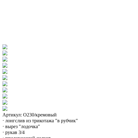
Артикул: О230/кремовый
⋅ лонгслив из трикотажа "в рубчик"
⋅ вырез "лодочка"
⋅ рукав 3/4