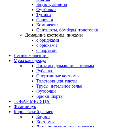
Блузки, жилеты
Футболки
Туники
Сорочки
Комплекты
Свитшоты, бомберы, толстовки
Домашние костюмы, пижамы
с бриджами
с брюками
с шортами
Летняя коллекция
Мужская одежда
Пижамы, домашние костюмы
Рубашки
Спортивные костюмы
Толстовки,свитшоты
Трусы, нательное белье
Футболки
Брюки,шорты
ТОВАР МЕСЯЦА
Фэмилилук
Королевский размер
Блузки
Костюмы
Домашние костюмы, пижамы