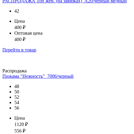
РАСПРОДАЖА Топ жен. (на завязках)_А20/черный медный
42
Цена
400
₽
Оптовая цена
400
₽
Перейти
в товар
Распродажа
Пижама "Нежность"_7006/черный
48
50
52
54
56
Цена
1120
₽
556
₽