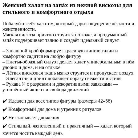
Женский халат на запáх из нежной вискозы для
стильного и комфортного отдыха
Побалуйте себя халатом, который дарит ощущение лёгкости и
женственности.
Мягкая вискоза приятно струится по коже, а продуманный
запáх подчёркивает талию и создаёт идеальный силуэт
– Запашной крой формирует красивую линию талии и
комфортно садится на любую фигуру
– Платья-образный силуэт делает халат универсальным: в нём
удобно и дома, и на отдыхе
– Лёгкая вискозная ткань мягко струится и пропускает воздух
– Элегантный принт добавляет образу свежести и стиля
– Рукава ¾ с разрезами и декоративными завязками —
утончённый акцент и свобода движений
✔️ Идеален для всех типов фигуры (размеры 42–56)
✔️ Комфортный для дома и утренних ритуалов
✔️ Не сковывает движения
✔️ Стильный, женственный и практичный — халат, который
хочется носить каждый день