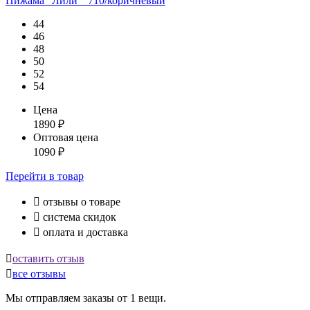
Пижама "Лили"_710/коричневый
44
46
48
50
52
54
Цена
1890
₽
Оптовая цена
1090
₽
Перейти
в товар

отзывы о товаре

система скидок

оплата и доставка

оставить отзыв

все отзывы
Мы отправляем заказы от 1 вещи.