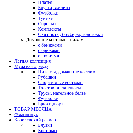
Платья
Блузки, жилеты
Футболки
Туники
Сорочки
Комплекты
Свитшоты, бомберы, толстовки
Домашние костюмы, пижамы
с бриджами
с брюками
с шортами
Летняя коллекция
Мужская одежда
Пижамы, домашние костюмы
Рубашки
Спортивные костюмы
Толстовки,свитшоты
Трусы, нательное белье
Футболки
Брюки,шорты
ТОВАР МЕСЯЦА
Фэмилилук
Королевский размер
Блузки
Костюмы